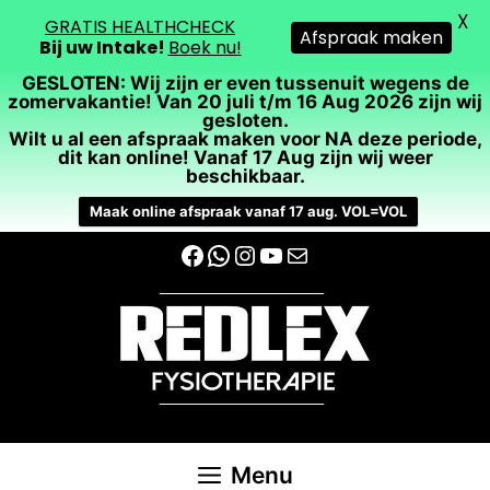
X
GRATIS HEALTHCHECK
Afspraak maken
Bij uw Intake!
Boek nu!
GESLOTEN: Wij zijn er even tussenuit wegens de
zomervakantie! Van 20 juli t/m 16 Aug 2026 zijn wij
gesloten.
Wilt u al een afspraak maken voor NA deze periode,
dit kan online! Vanaf 17 Aug zijn wij weer
beschikbaar.
Maak online afspraak vanaf 17 aug. VOL=VOL
Ga
Facebook
WhatsApp
Instagram
YouTube
E-mail
naar
de
inhoud
Menu