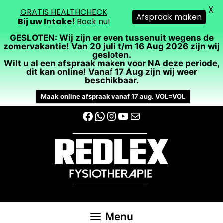
X
GRATIS HEALTHCHECK
Afspraak maken
Bij uw Intake!
Boek nu!
GESLOTEN: Wij zijn er even tussenuit wegens de
zomervakantie! Van 20 juli t/m 16 Aug 2026 zijn wij
gesloten.
Wilt u al een afspraak maken voor NA deze periode,
dit kan online! Vanaf 17 Aug zijn wij weer
beschikbaar.
Maak online afspraak vanaf 17 aug. VOL=VOL
Ga
Facebook
WhatsApp
Instagram
YouTube
E-mail
naar
de
inhoud
Menu