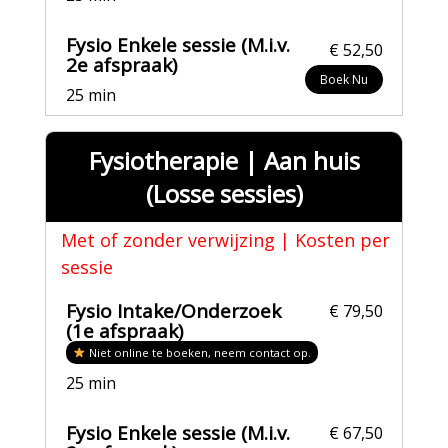
Fysio Enkele sessie (M.i.v.
€ 52,50
2e afspraak)
Boek Nu
25 min
Fysiotherapie | Aan huis
(Losse sessies)
Met of zonder verwijzing | Kosten per
sessie
Fysio Intake/Onderzoek
€ 79,50
(1e afspraak)
Niet online te boeken, neem contact op.
25 min
Fysio Enkele sessie (M.i.v.
€ 67,50