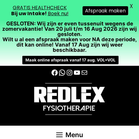
X
GRATIS HEALTHCHECK
Afspraak maken
Bij uw Intake!
Boek nu!
GESLOTEN: Wij zijn er even tussenuit wegens de
zomervakantie! Van 20 juli t/m 16 Aug 2026 zijn wij
gesloten.
Wilt u al een afspraak maken voor NA deze periode,
dit kan online! Vanaf 17 Aug zijn wij weer
beschikbaar.
Maak online afspraak vanaf 17 aug. VOL=VOL
Ga
Facebook
WhatsApp
Instagram
YouTube
E-mail
naar
de
inhoud
Menu